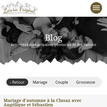
Blog
Retrouvez mes actualités photos au fil des saisons
‹ Retour
Mariage
Couple
Grossesse
Fa
Mariage d'automne à la Clusaz avec
Angélique et Sébastien